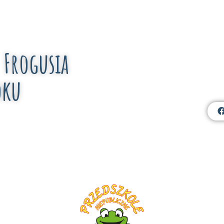
 Frogusia
oku