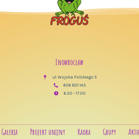
Inowrocław
ul. Wojska Polskiego 5
606 821 143
6.30 - 17.00
Galeria
Projekt unijny
Kadra
Grupy
Aktu