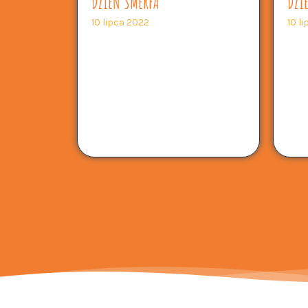
DZIEŃ SMERFA
DZI
10 lipca 2022
10 l