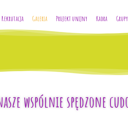
Rekrutacja
Galeria
Projekt unijny
Kadra
Grupy
 nasze wspólnie spędzone cud