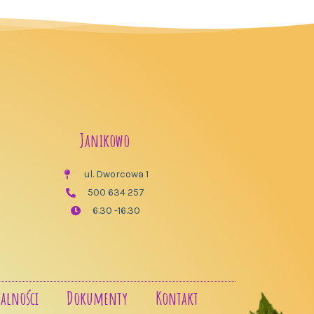
Janikowo
ul. Dworcowa 1
500 634 257
6.30 -16.30
alności
Dokumenty
Kontakt